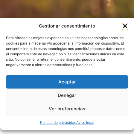
Gestionar consentimiento
Para ofrecer las mejores experiencias, utilizamos tecnologías como las
cookies para almacenar y/o acceder a la información del dispositivo. El
consentimiento de estas tecnologías nos permitirá procesar datos como
el comportamiento de navegación o las identificaciones únicas en este
sitio. No consentir o retirar el consentimiento, puede afectar
negativamente a ciertas características y funciones.
Aceptar
Relájate elaborando tus propias velas e
Denegar
impregna tus intenciones esenciales (DYI)
Lilibeth
28 de noviembre de 2020
Ver preferencias
Hoy te traigo un post un poco fuera de lo convencional a lo que
usualmente escribo. Pero que de seguro te resultará muy práctico
Política de privacidad
Aviso legal
de llevarlo a cabo y