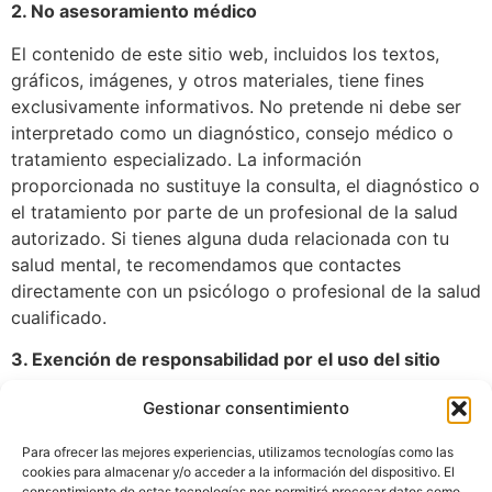
2. No asesoramiento médico
El contenido de este sitio web, incluidos los textos,
gráficos, imágenes, y otros materiales, tiene fines
exclusivamente informativos. No pretende ni debe ser
interpretado como un diagnóstico, consejo médico o
tratamiento especializado. La información
proporcionada no sustituye la consulta, el diagnóstico o
el tratamiento por parte de un profesional de la salud
autorizado. Si tienes alguna duda relacionada con tu
salud mental, te recomendamos que contactes
directamente con un psicólogo o profesional de la salud
cualificado.
3. Exención de responsabilidad por el uso del sitio
El uso de la información contenida
Gestionar consentimiento
en
http://localhost:8080/lilibethpinchi
es
responsabilidad exclusiva del usuario.
Lilibeth Pinchi
Para ofrecer las mejores experiencias, utilizamos tecnologías como las
cookies para almacenar y/o acceder a la información del dispositivo. El
Psicología
no se hace responsable de los daños o
consentimiento de estas tecnologías nos permitirá procesar datos como