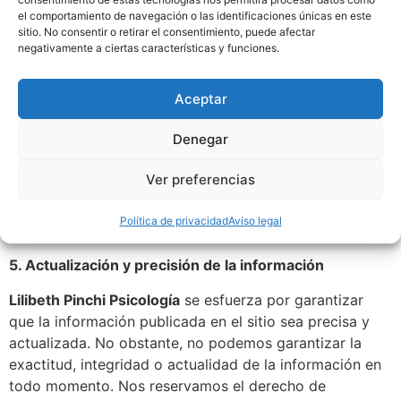
perjuicios, directos o indirectos, que puedan derivarse
el comportamiento de navegación o las identificaciones únicas en este
del uso incorrecto, inapropiado o ilícito de la
sitio. No consentir o retirar el consentimiento, puede afectar
negativamente a ciertas características y funciones.
información presentada en el sitio web.
4. Enlaces externos
Aceptar
Este sitio web puede contener enlaces a sitios web de
Denegar
terceros.
Lilibeth Pinchi Psicología
no se responsabiliza
del contenido ni de las políticas de privacidad o
Ver preferencias
prácticas de dichos sitios. La inclusión de estos enlaces
no implica una relación de asociación ni ninguna
Política de privacidad
Aviso legal
recomendación por parte de
Lilibeth Pinchi Psicología
.
5. Actualización y precisión de la información
Lilibeth Pinchi Psicología
se esfuerza por garantizar
que la información publicada en el sitio sea precisa y
actualizada. No obstante, no podemos garantizar la
exactitud, integridad o actualidad de la información en
todo momento. Nos reservamos el derecho de