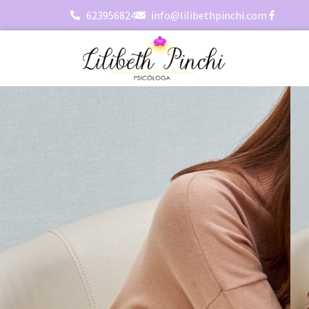
623956824
info@lilibethpinchi.com