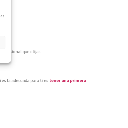
a
las
rofesional que elijas.
 es la adecuada para ti es
tener una primera