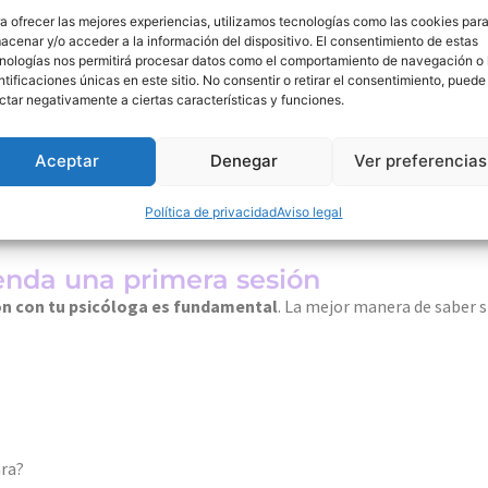
a ofrecer las mejores experiencias, utilizamos tecnologías como las cookies par
darte una idea de cómo trabaja una psicóloga. Puedes revisar:
acenar y/o acceder a la información del dispositivo. El consentimiento de estas
nologías nos permitirá procesar datos como el comportamiento de navegación o 
ntificaciones únicas en este sitio. No consentir o retirar el consentimiento, puede
ctar negativamente a ciertas características y funciones.
eos o
post
Aceptar
Denegar
Ver preferencias
iferente y lo más importante es que tú te sientas cómoda con la p
Política de privacidad
Aviso legal
genda una primera sesión
ón con tu psicóloga es fundamental
. La mejor manera de saber si
ara?