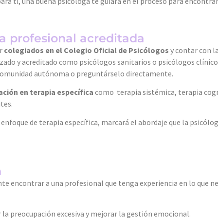
r para ti, una buena psicóloga te guiará en el proceso para encontr
a profesional acreditada
ar
colegiados en el Colegio Oficial de Psicólogos
y contar con l
zado y acreditado como psicólogos sanitarios o psicólogos clíni
a comunidad autónoma o preguntárselo directamente.
ción en terapia específica
como terapia sistémica, terapia cogn
tes.
nfoque de terapia específica, marcará el abordaje que la psicólog
n
ante encontrar a una profesional que tenga experiencia en lo que 
r la preocupación excesiva y mejorar la gestión emocional.